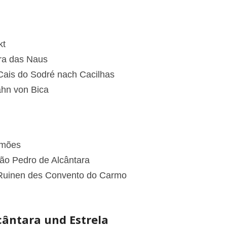
kt
ra das Naus
 Cais do Sodré nach Cacilhas
ahn von Bica
amões
ão Pedro de Alcântara
 Ruinen des Convento do Carmo
cântara und Estrela