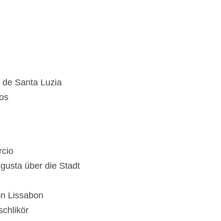
 de Santa Luzia
os
rcio
gusta über die Stadt
on Lissabon
schlikör