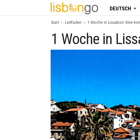
L
DEUTSCH
i
Start
Leitfaden
1 Woche in Lissabon: Eine ko
1 Woche in Liss
s
b
o
n
G
o