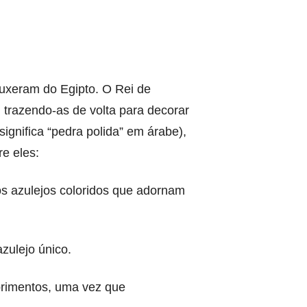
ouxeram do Egipto. O Rei de
 trazendo-as de volta para decorar
ignifica “pedra polida” em árabe),
re eles:
 os azulejos coloridos que adornam
zulejo único.
brimentos, uma vez que