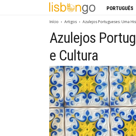
L
PORTUGUÊS
i
Início
Artigos
Azulejos Portugueses: Uma His
Azulejos Portug
s
b
e Cultura
o
n
G
o