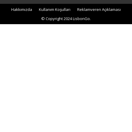
Hakkımızda
Kullanım Koşulları
Reklamveren Açıklaması
© Copyright 2024 LisbonGo.