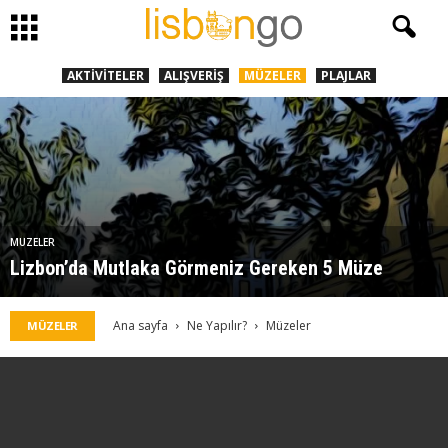
AKTIVITELER
ALIŞVERIŞ
MÜZELER
PLAJLAR
MÜZELER
Lizbon’da Mutlaka Görmeniz Gereken 5 Müze
Ana sayfa
Ne Yapılır?
Müzeler
MÜZELER