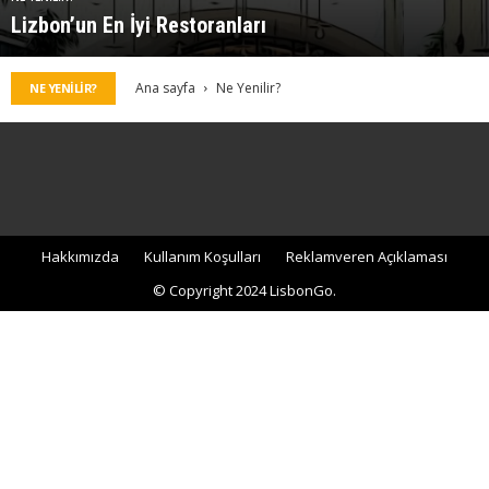
Lizbon’un En İyi Restoranları
Ana sayfa
Ne Yenilir?
NE YENILIR?
Hakkımızda
Kullanım Koşulları
Reklamveren Açıklaması
© Copyright 2024 LisbonGo.